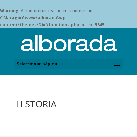
Warning
: A non-numeric value encountered in
C:\laragon\www\alborada\wp-
content\themes\Divi\functions.php
on line
5845
Seleccionar página
HISTORIA